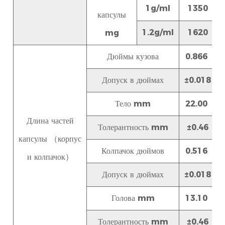
1g/ml
1350
капсулы
1.2g/ml
1620
mg
Дюймы кузова
0.866
Допуск в дюймах
±0.018
Тело mm
22.00
Длина частей
Толерантность mm
±0.46
капсулы
（
корпус
Колпачок дюймов
0.516
и колпачок
）
Допуск в дюймах
±0.018
Голова mm
13.10
Толерантность mm
±0.46